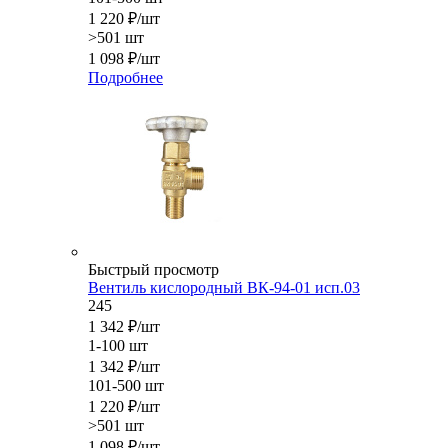
1 220
₽
/шт
>501 шт
1 098
₽
/шт
Подробнее
Быстрый просмотр
Вентиль кислородный ВК-94-01 исп.03
245
1 342
₽
/шт
1-100 шт
1 342
₽
/шт
101-500 шт
1 220
₽
/шт
>501 шт
1 098
₽
/шт