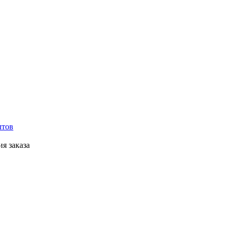
лтов
я заказа