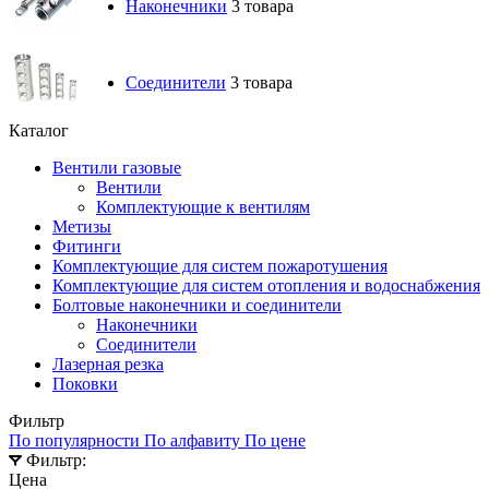
Наконечники
3 товара
Соединители
3 товара
Каталог
Вентили газовые
Вентили
Комплектующие к вентилям
Метизы
Фитинги
Комплектующие для систем пожаротушения
Комплектующие для систем отопления и водоснабжения
Болтовые наконечники и соединители
Наконечники
Соединители
Лазерная резка
Поковки
Фильтр
По популярности
По алфавиту
По цене
Фильтр:
Цена