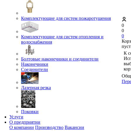
Комплектующие для систем пожаротушения
0
0
0
Комплектующие для систем отопления и
Кор
водоснабжения
пуст
К с
Исп
Болтовые наконечники и соединители
выб
Наконечники
кор
Соединители
Обща
Пере
Лазерная резка
Поковки
Услуги
О предприятии
О компании
Производство
Вакансии