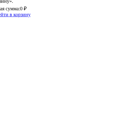
зину».
я сумма:
0 ₽
йти в корзину