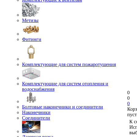
Метизы
Фитинги
Комплектующие для систем пожаротушения
Комплектующие для систем отопления и
водоснабжения
0
0
0
Болтовые наконечники и соединители
Кор
Наконечники
пуст
Соединители
К с
Исп
выб
Лазерная резка