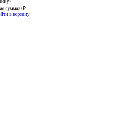
зину».
я сумма:
0 ₽
йти в корзину