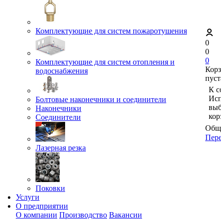
Комплектующие для систем пожаротушения
0
0
0
Комплектующие для систем отопления и
Кор
водоснабжения
пуст
К с
Исп
Болтовые наконечники и соединители
выб
Наконечники
кор
Соединители
Обща
Пере
Лазерная резка
Поковки
Услуги
О предприятии
О компании
Производство
Вакансии