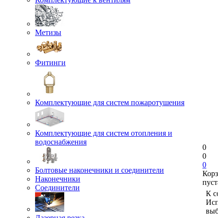
Метизы
Фитинги
Комплектующие для систем пожаротушения
Комплектующие для систем отопления и
водоснабжения
0
0
0
Болтовые наконечники и соединители
Кор
Наконечники
пуст
Соединители
К с
Исп
выб
Лазерная резка