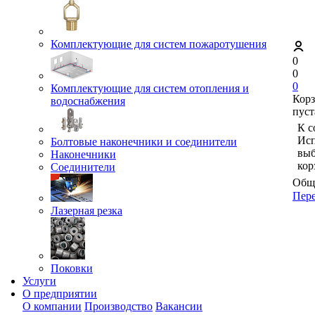
Комплектующие для систем пожаротушения
0
0
0
Комплектующие для систем отопления и
Кор
водоснабжения
пуст
К с
Исп
Болтовые наконечники и соединители
выб
Наконечники
кор
Соединители
Обща
Пере
Лазерная резка
Поковки
Услуги
О предприятии
О компании
Производство
Вакансии