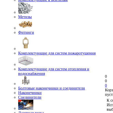
Метизы
Фитинги
Комплектующие для систем пожаротушения
Комплектующие для систем отопления и
водоснабжения
0
0
0
Болтовые наконечники и соединители
Кор
Наконечники
пуст
Соединители
К с
Исп
выб
Лазерная резка