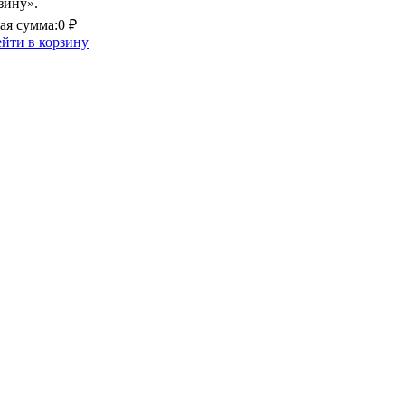
зину».
я сумма:
0 ₽
йти в корзину