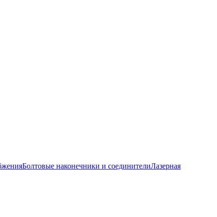
бжения
Болтовые наконечники и соединители
Лазерная