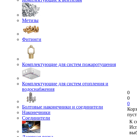
Метизы
Фитинги
Комплектующие для систем пожаротушения
Комплектующие для систем отопления и
водоснабжения
0
0
0
Болтовые наконечники и соединители
Кор
Наконечники
пуст
Соединители
К с
Исп
выб
Лазерная резка