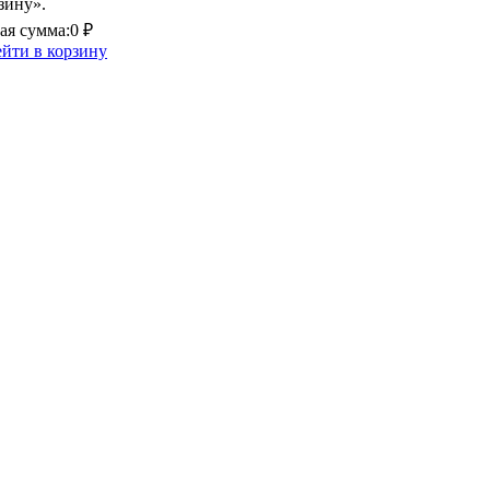
зину».
я сумма:
0 ₽
йти в корзину