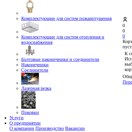
Комплектующие для систем пожаротушения
0
0
0
Комплектующие для систем отопления и
Кор
водоснабжения
пуст
К с
Исп
Болтовые наконечники и соединители
выб
Наконечники
кор
Соединители
Обща
Пере
Лазерная резка
Поковки
Услуги
О предприятии
О компании
Производство
Вакансии