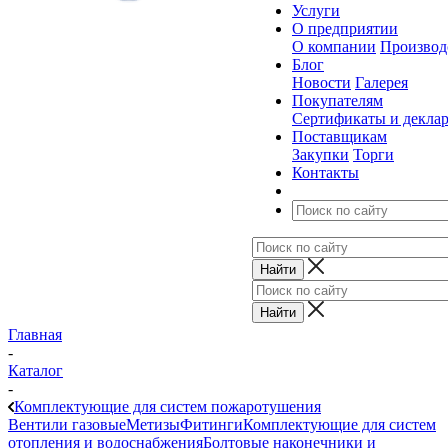
Услуги
О предприятии
О компании
Производ
Блог
Новости
Галерея
Покупателям
Сертификаты и декла
Поставщикам
Закупки
Торги
Контакты
Главная
-
Каталог
-
Комплектующие для систем пожаротушения
Вентили газовые
Метизы
Фитинги
Комплектующие для систем
отопления и водоснабжения
Болтовые наконечники и