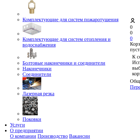
Комплектующие для систем пожаротушения
0
0
0
Комплектующие для систем отопления и
Кор
водоснабжения
пуст
К с
Исп
Болтовые наконечники и соединители
выб
Наконечники
кор
Соединители
Обща
Пере
Лазерная резка
Поковки
Услуги
О предприятии
О компании
Производство
Вакансии