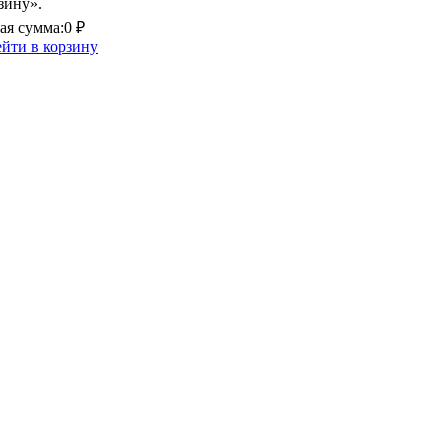
зину».
я сумма:
0 ₽
йти в корзину