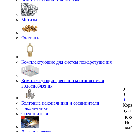
Метизы
Фитинги
Комплектующие для систем пожаротушения
Комплектующие для систем отопления и
водоснабжения
0
0
0
Болтовые наконечники и соединители
Кор
Наконечники
пуст
Соединители
К с
Исп
выб
Лазерная резка